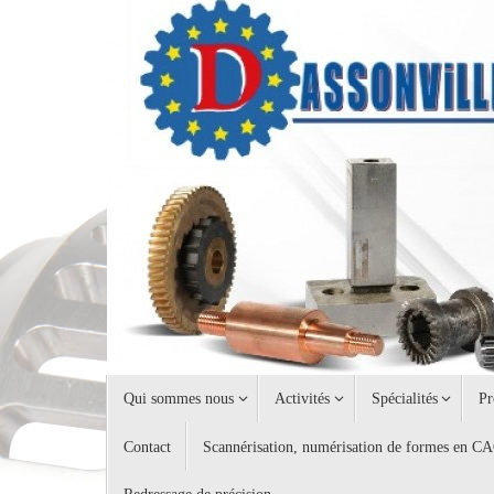
Passer
au
contenu
Passer
Qui sommes nous
Activités
Spécialités
Pr
au
contenu
Contact
Scannérisation, numérisation de formes en C