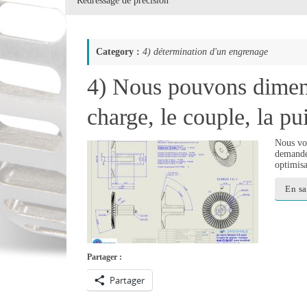
Redressage de précision
Category :
4) détermination d'un engrenage
4) Nous pouvons dimens
charge, le couple, la p
Nous vou
demandée
optimisa
En sa
Partager :
Partager