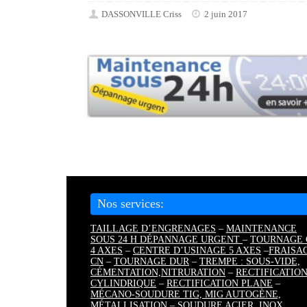
DASSONVILLE Criss
2 juin 2017
Nos services:
TAILLAGE D’ENGRENAGES
–
MAINTENANCE
SOUS 24 H DÉPANNAGE URGENT
–
TOURNAGE 
4 AXES
–
CENTRE D’USINAGE 5 AXES
–
FRAISA
CN
–
TOURNAGE DUR
–
TREMPE : SOUS-VIDE,
CÉMENTATION,
NITRURATION
–
RECTIFICATIO
CYLINDRIQUE
–
RECTIFICATION PLANE
–
MÉCANO-SOUDURE TIG, MIG AUTOGÈNE,
MÉTALLISATION
–
SOUDURE ACIER, INOX,