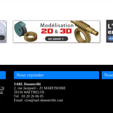
Nous rejoindre
Nous
SARL Dassonville
CN
2, rue Jacquard – ZI MARTINOIRE
GE
59150 WATTRELOS
Tél.: 03 20 26 06 05
N
Email: criss@sarl-dassonville.com