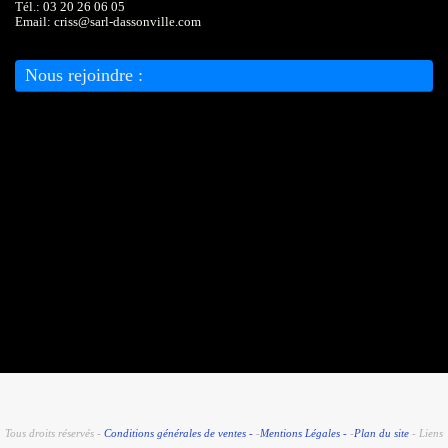
Tél.: 03 20 26 06 05
Email: criss@sarl-dassonville.com
Nous rejoindre :
Tous droits réservés -
Conditions générales de ventes -
-
Mentions Légales -
-
Plan du site
- Liens