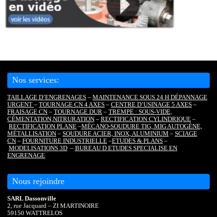
Nos services:
TAILLAGE D’ENGRENAGES
–
MAINTENANCE SOUS 24 H DÉPANNAGE
URGENT
–
TOURNAGE CN 4 AXES
–
CENTRE D’USINAGE 5 AXES
–
FRAISAGE CN
–
TOURNAGE DUR
–
TREMPE : SOUS-VIDE,
CÉMENTATION,
NITRURATION
–
RECTIFICATION CYLINDRIQUE
–
RECTIFICATION PLANE
–
MÉCANO-SOUDURE TIG, MIG AUTOGÈNE,
MÉTALLISATION
–
SOUDURE ACIER, INOX, ALUMINIUM
–
SCIAGE
CN
–
FOURNITURE INDUSTRIELLE
–
ETUDES & PLANS
–
MODELISATIONS 3D
–
BUREAU D ETUDES SPECIALISE EN
ENGRENAGE
Nous rejoindre
SARL Dassonville
2, rue Jacquard – ZI MARTINOIRE
59150 WATTRELOS