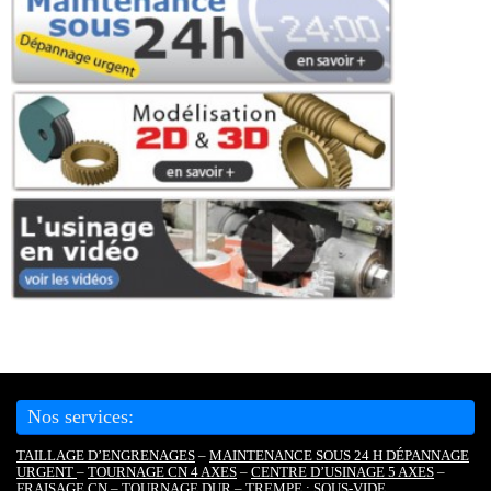
Nos services:
TAILLAGE D’ENGRENAGES
–
MAINTENANCE SOUS 24 H DÉPANNAGE
URGENT
–
TOURNAGE CN 4 AXES
–
CENTRE D’USINAGE 5 AXES
–
FRAISAGE CN
–
TOURNAGE DUR
–
TREMPE : SOUS-VIDE,