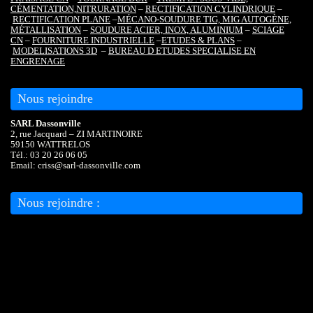
CÉMENTATION,
NITRURATION
–
RECTIFICATION CYLINDRIQUE
–
RECTIFICATION PLANE
–
MÉCANO-SOUDURE TIG, MIG AUTOGÈNE,
MÉTALLISATION
–
SOUDURE ACIER, INOX, ALUMINIUM
–
SCIAGE
CN
–
FOURNITURE INDUSTRIELLE
–
ETUDES & PLANS
–
MODELISATIONS 3D
–
BUREAU D ETUDES SPECIALISE EN
ENGRENAGE
Nous rejoindre
SARL Dassonville
2, rue Jacquard – ZI MARTINOIRE
59150 WATTRELOS
Tél.: 03 20 26 06 05
Email: criss@sarl-dassonville.com
Nous rejoindre :