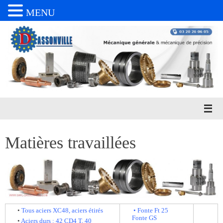
MENU
Passer
au
contenu
Matières travaillées
•
Tous aciers XC48, aciers étirés
• Fonte Ft 25
Fonte GS
•
Aciers durs : 42 CD4 T, 40