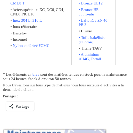
CMD8 T
• Bronze UE12
• Aciers spéciaux, XC, NC6, CD4,
• Bronze HR
CND8, NCD16
cupro-alu
•
Inox 304 L, 316 L
• LaitonCu ZN 40
PB 3
• Inox réfractaire
• Cuivre
• Hasteloy
• Toile bakélisée
• Inconnel
(céloron)
•
Nylon et dérivé POMC
• Titane TA6V
• Aluminium
AU4G, Fortall
* Les éléments en
bleu
sont des matières tenues en stock pour la maintenance
sous 24 heures. Stock d’environ 50 tonnes
Nous travaillons sur tous type de matières pour tous secteurs d’activités à la
demande du client.
Partager :
Partager