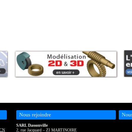
Nous rejoindre
Nous
SARL Dassonville
CN
2, rue Jacquard – ZI MARTINOIRE