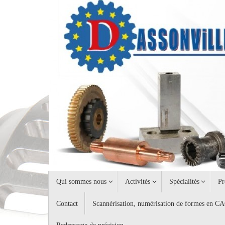
Passer
au
contenu
Passer
Qui sommes nous
Activités
Spécialités
Pr
au
contenu
Contact
Scannérisation, numérisation de formes en C