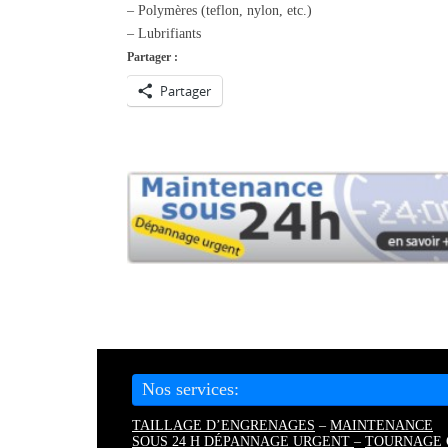
– Polymères (teflon, nylon, etc.)
– Lubrifiants
Partager :
Partager
Nos services:
TAILLAGE D’ENGRENAGES
–
MAINTENANCE
SOUS 24 H DÉPANNAGE URGENT
–
TOURNAGE 