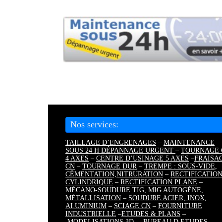
Nos services:
TAILLAGE D’ENGRENAGES
–
MAINTENANCE
SOUS 24 H DÉPANNAGE URGENT
–
TOURNAGE 
4 AXES
–
CENTRE D’USINAGE 5 AXES
–
FRAISA
CN
–
TOURNAGE DUR
–
TREMPE : SOUS-VIDE,
CÉMENTATION,
NITRURATION
–
RECTIFICATIO
CYLINDRIQUE
–
RECTIFICATION PLANE
–
MÉCANO-SOUDURE TIG, MIG AUTOGÈNE,
MÉTALLISATION
–
SOUDURE ACIER, INOX,
ALUMINIUM
–
SCIAGE CN
–
FOURNITURE
INDUSTRIELLE
–
ETUDES & PLANS
–
MODELISATIONS 3D
–
BUREAU D ETUDES