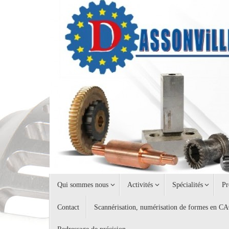
Passer
au
contenu
Passer
Qui sommes nous
Activités
Spécialités
Pr
au
contenu
Contact
Scannérisation, numérisation de formes en C