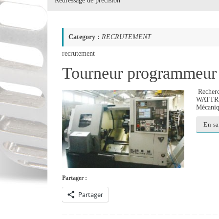
Redressage de précision
Category :
RECRUTEMENT
recrutement
Tourneur programmeu
Recherc
WATTREL
Mécaniqu
En sa
Partager :
Partager