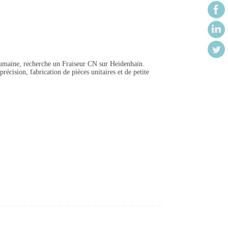
humaine, recherche un Fraiseur CN sur Heidenhain.
écision, fabrication de pièces unitaires et de petite