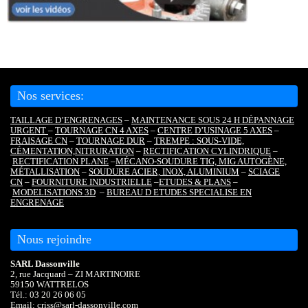
Nos services:
TAILLAGE D’ENGRENAGES
–
MAINTENANCE SOUS 24 H DÉPANNAGE
URGENT
–
TOURNAGE CN 4 AXES
–
CENTRE D’USINAGE 5 AXES
–
FRAISAGE CN
–
TOURNAGE DUR
–
TREMPE : SOUS-VIDE,
CÉMENTATION,
NITRURATION
–
RECTIFICATION CYLINDRIQUE
–
RECTIFICATION PLANE
–
MÉCANO-SOUDURE TIG, MIG AUTOGÈNE,
MÉTALLISATION
–
SOUDURE ACIER, INOX, ALUMINIUM
–
SCIAGE
CN
–
FOURNITURE INDUSTRIELLE
–
ETUDES & PLANS
–
MODELISATIONS 3D
–
BUREAU D ETUDES SPECIALISE EN
ENGRENAGE
Nous rejoindre
SARL Dassonville
2, rue Jacquard – ZI MARTINOIRE
59150 WATTRELOS
Tél.: 03 20 26 06 05
Email: criss@sarl-dassonville.com