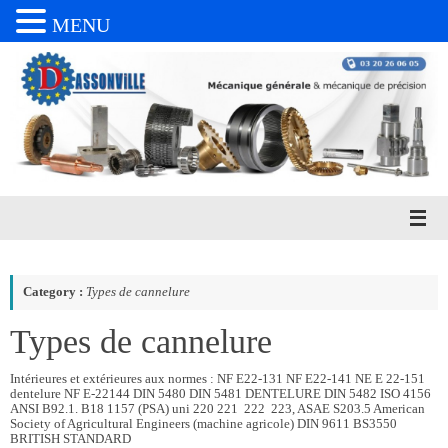
MENU
Passer
au
contenu
Category :
Types de cannelure
Types de cannelure
Intérieures et extérieures aux normes : NF E22-131 NF E22-141 NE E 22-151
dentelure NF E-22144 DIN 5480 DIN 5481 DENTELURE DIN 5482 ISO 4156
ANSI B92.1. B18 1157 (PSA) uni 220 221 222 223, ASAE S203.5 American
Society of Agricultural Engineers (machine agricole) DIN 9611 BS3550
BRITISH STANDARD