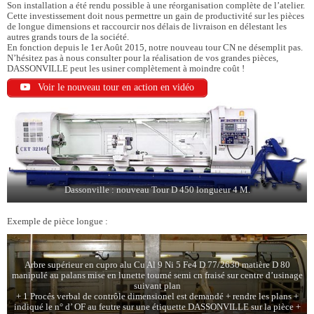
Son installation a été rendu possible à une réorganisation complète de l’atelier.
Cette investissement doit nous permettre un gain de productivité sur les pièces
de longue dimensions et raccourcir nos délais de livraison en délestant les
autres grands tours de la société.
En fonction depuis le 1er Août 2015, notre nouveau tour CN ne désemplit pas.
N’hésitez pas à nous consulter pour la réalisation de vos grandes pièces,
DASSONVILLE peut les usiner complètement à moindre coût !
Voir le nouveau tour en action en vidéo
Dassonville : nouveau Tour D 450 longueur 4 M.
Exemple de pièce longue :
Arbre supérieur en cupro alu Cu Al 9 Ni 5 Fe4 D 77/2630 matière D 80
manipulé au palans mise en lunette tourné semi cn fraisé sur centre d’usinage
suivant plan
+ 1 Procés verbal de contrôle dimensionel est demandé + rendre les plans +
indiqué le n° d’ OF au feutre sur une étiquette DASSONVILLE sur la pièce +