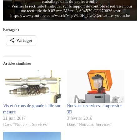
emballage dans du papier à bulle.
+ Vérifier la rectitude l’indiquer sur le rapport de contrôle et redressé pour
une rectitude de 0.02 mm/Métre. 3.A04579 OF 279026 voir
https://www.youtube.com/watch?v=pWL6H_JiwQQ&feature=youtu.be
Partager :
Partager
Articles similaires
Vis et écrous de grande taille sur
Nouveaux services : impression
mesure
3D
21 juin 2017
3 février 2016
Dans "Nouveau Services"
Dans "Nouveau Services"