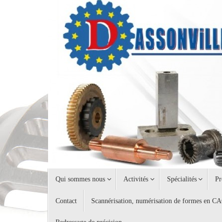
Passer
au
contenu
Passer
Qui sommes nous
Activités
Spécialités
Pr
au
contenu
Contact
Scannérisation, numérisation de formes en C