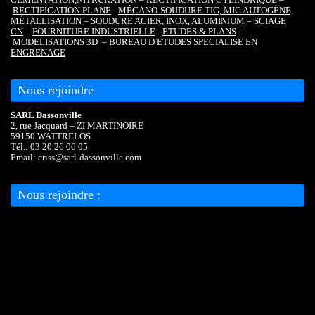
CÉMENTATION,
NITRURATION
–
RECTIFICATION CYLINDRIQUE
–
RECTIFICATION PLANE
–
MÉCANO-SOUDURE TIG, MIG AUTOGÈNE,
MÉTALLISATION
–
SOUDURE ACIER, INOX, ALUMINIUM
–
SCIAGE
CN
–
FOURNITURE INDUSTRIELLE
–
ETUDES & PLANS
–
MODELISATIONS 3D
–
BUREAU D ETUDES SPECIALISE EN
ENGRENAGE
Nous rejoindre
SARL Dassonville
2, rue Jacquard – ZI MARTINOIRE
59150 WATTRELOS
Tél.: 03 20 26 06 05
Email: criss@sarl-dassonville.com
Nous rejoindre :