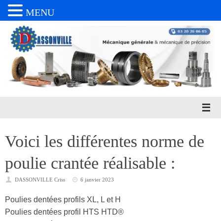
MENU
Passer
au
contenu
Voici les différentes norme de
poulie crantée réalisable :
DASSONVILLE Criss
6 janvier 2023
Poulies dentées profils XL, L et H
Poulies dentées profil HTS HTD®