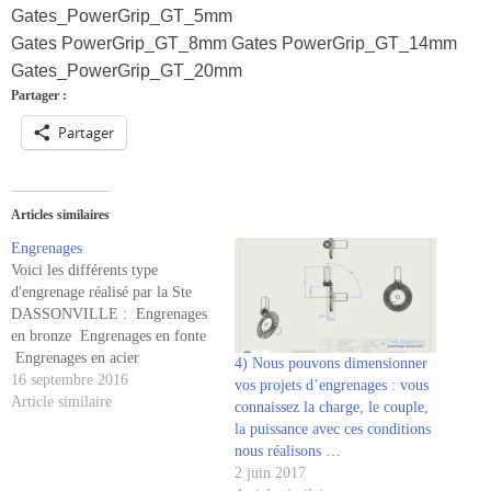
Gates_PowerGrip_GT_5mm
Gates PowerGrip_GT_8mm Gates PowerGrip_GT_14mm
Gates_PowerGrip_GT_20mm
Partager :
Partager
Articles similaires
Engrenages
Voici les différents type
d'engrenage réalisé par la Ste
DASSONVILLE : Engrenages
en bronze Engrenages en fonte
Engrenages en acier
4) Nous pouvons dimensionner
Engrenages bruts métalliques
16 septembre 2016
vos projets d’engrenages : vous
Engrenages de précision
Article similaire
connaissez la charge, le couple,
métalliques Engrenages en
la puissance avec ces conditions
plastique Engrenages frittés
nous réalisons …
Engrenages coniques
2 juin 2017
Engrenages coniques à denture