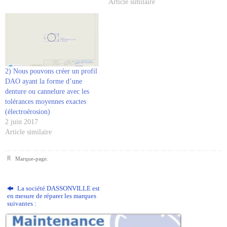
Article similaire
spirale Engrenages coniques à
denture droite Engrenages
coniques hypoïdes Engrenages
elliptiques Engrenages…
2) Nous pouvons créer un profil
DAO ayant la forme d’une
denture ou cannelure avec les
tolérances moyennes exactes
(électroérosion)
2 juin 2017
Article similaire
Marque-page
.
La société DASSONVILLE est
en mesure de réparer les marques
suivantes :