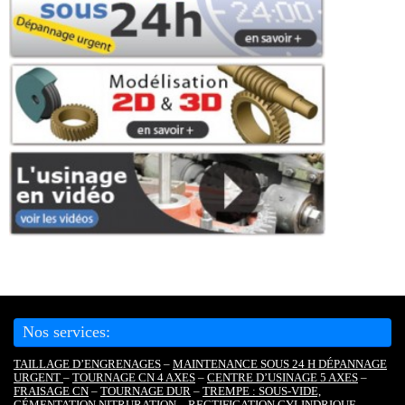
Nos services:
TAILLAGE D’ENGRENAGES
–
MAINTENANCE SOUS 24 H DÉPANNAGE
URGENT
–
TOURNAGE CN 4 AXES
–
CENTRE D’USINAGE 5 AXES
–
FRAISAGE CN
–
TOURNAGE DUR
–
TREMPE : SOUS-VIDE,